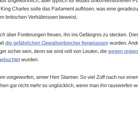
aus ungewöhnlich, aber typisch für Musks unkonventionellen Pol
r, King Charles solle das Parlament auflösen, was eine geradezu
n britischen Verhältnissen beweist.
ch über Forderungen freuen, ihn ins Gefängnis zu stecken. Dies
all
die gefährlichen Gewaltverbrecher freigelassen
wurden. Ander
r sicher sein, denn sie sind voll von Leuten, die
wegen regieru
ebuchtet
wurden.
hm vorgeworfen, armer Herr Starmer. So viel Zoff nach nur eine
schen gar nicht mehr so unglücklich, wenn man ihn rauswerfen 