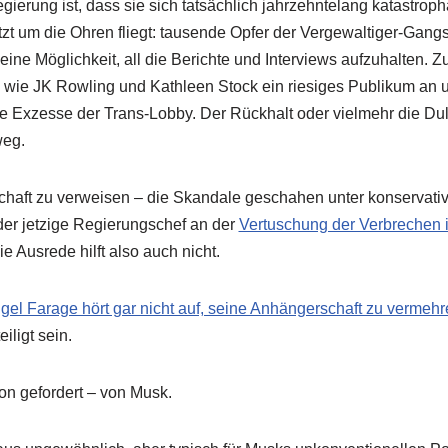
Regierung ist, dass sie sich tatsächlich jahrzehntelang katastr
etzt um die Ohren fliegt: tausende Opfer der Vergewaltiger-Gang
eine Möglichkeit, all die Berichte und Interviews aufzuhalten. 
 wie JK Rowling und Kathleen Stock ein riesiges Publikum an
he Exzesse der Trans-Lobby. Der Rückhalt oder vielmehr die Du
weg.
chaft zu verweisen – die Skandale geschahen unter konservativ
der jetzige Regierungschef an der
Vertuschung der Verbrechen i
ie Ausrede hilft also auch nicht.
gel Farage hört gar nicht auf, seine Anhängerschaft zu vermeh
iligt sein.
n gefordert – von Musk.