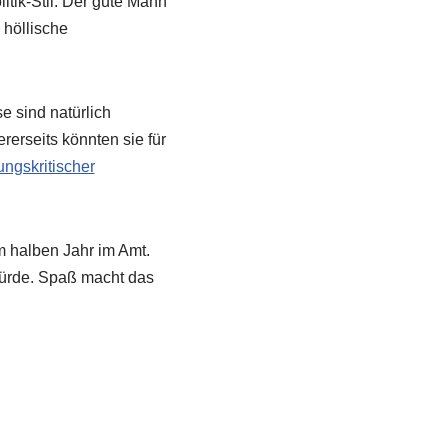
itik-Stil. Der gute Mann
 höllische
e sind natürlich
erseits könnten sie für
ngskritischer
m halben Jahr im Amt.
würde. Spaß macht das