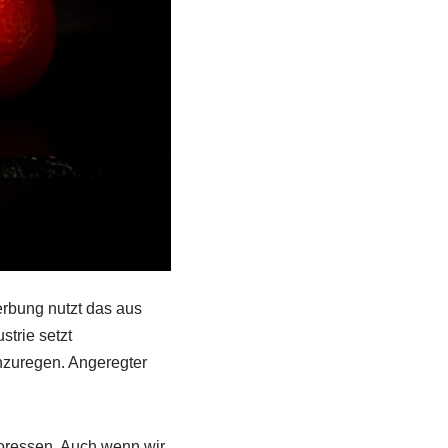
erbung nutzt das aus
strie setzt
nzuregen. Angeregter
voressen. Auch wenn wir