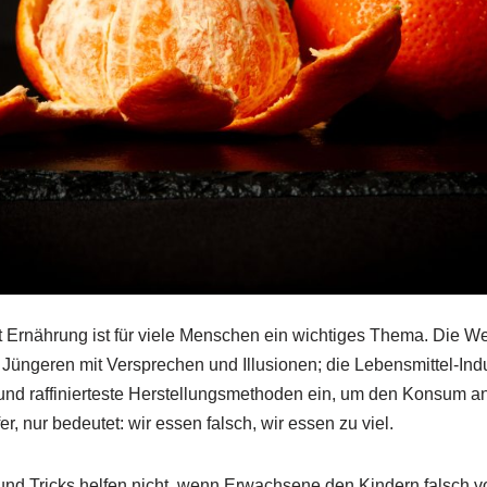
 Ernährung ist für viele Menschen ein wichtiges Thema. Die W
 Jüngeren mit Versprechen und Illusionen; die Lebensmittel-Indu
nd raffinierteste Herstellungsmethoden ein, um den Konsum a
er, nur bedeutet: wir essen falsch, wir essen zu viel.
und Tricks helfen nicht, wenn Erwachsene den Kindern falsch 